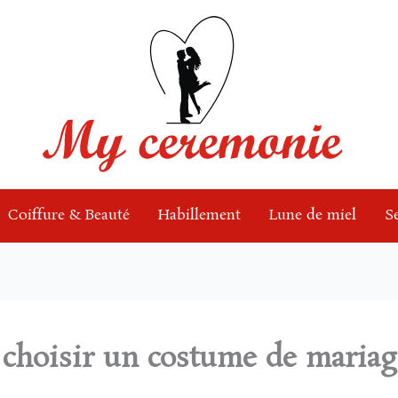
Coiffure & Beauté
Habillement
Lune de miel
S
 choisir un costume de mari